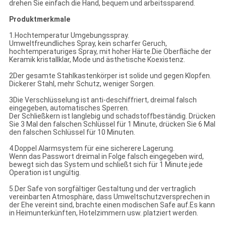
drehen Sie einfach die Hand, bequem und arbeitssparend.
Produktmerkmale
1.Hochtemperatur Umgebungsspray.
Umweltfreundliches Spray, kein scharfer Geruch,
hochtemperaturiges Spray, mit hoher Härte.Die Oberfläche der
Keramik kristallklar, Mode und ästhetische Koexistenz.
2Der gesamte Stahlkastenkörper ist solide und gegen Klopfen.
Dickerer Stahl, mehr Schutz, weniger Sorgen.
3Die Verschlüsselung ist anti-deschiffriert, dreimal falsch
eingegeben, automatisches Sperren.
Der Schließkern ist langlebig und schadstoffbeständig. Drücken
Sie 3 Mal den falschen Schlüssel für 1 Minute, drücken Sie 6 Mal
den falschen Schlüssel für 10 Minuten.
4.Doppel Alarmsystem für eine sicherere Lagerung.
Wenn das Passwort dreimal in Folge falsch eingegeben wird,
bewegt sich das System und schließt sich für 1 Minute.jede
Operation ist ungültig.
5.Der Safe von sorgfältiger Gestaltung und der vertraglich
vereinbarten Atmosphäre, dass Umweltschutzversprechen in
der Ehe vereint sind, brachte einen modischen Safe auf.Es kann
in Heimunterkünften, Hotelzimmern usw. platziert werden.