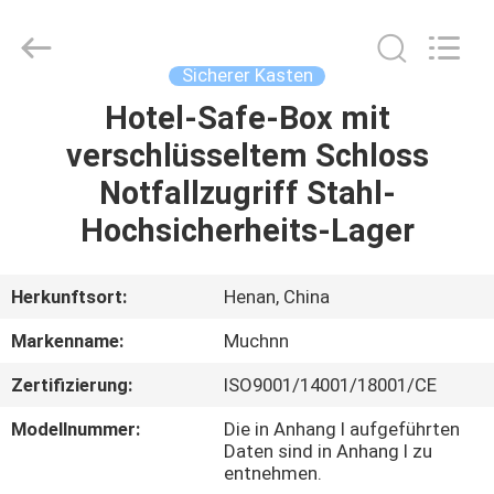
Co.,
Ltd..
All
Rights
Reserved.
Sicherer Kasten
Developed
by
Hotel-Safe-Box mit
HAUS
ECER
verschlüsseltem Schloss
PRODUKTE
Notfallzugriff Stahl-
Hochsicherheits-Lager
ÜBER
UNS
Herkunftsort:
Henan, China
Markenname:
Muchnn
FABRIK-
Zertifizierung:
ISO9001/14001/18001/CE
AUSFLUG
Modellnummer:
Die in Anhang I aufgeführten
Daten sind in Anhang I zu
QUALITÄTSKONTROLLE
entnehmen.