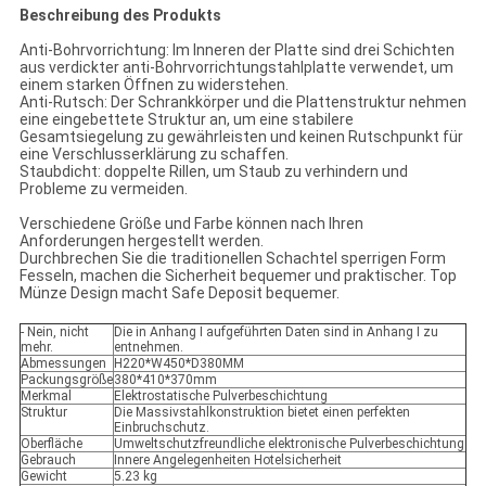
Beschreibung des Produkts
Anti-Bohrvorrichtung: Im Inneren der Platte sind drei Schichten
aus verdickter anti-Bohrvorrichtungstahlplatte verwendet, um
einem starken Öffnen zu widerstehen.
Anti-Rutsch: Der Schrankkörper und die Plattenstruktur nehmen
eine eingebettete Struktur an, um eine stabilere
Gesamtsiegelung zu gewährleisten und keinen Rutschpunkt für
eine Verschlusserklärung zu schaffen.
Staubdicht: doppelte Rillen, um Staub zu verhindern und
Probleme zu vermeiden.
Verschiedene Größe und Farbe können nach Ihren
Anforderungen hergestellt werden.
Durchbrechen Sie die traditionellen Schachtel sperrigen Form
Fesseln, machen die Sicherheit bequemer und praktischer. Top
Münze Design macht Safe Deposit bequemer.
- Nein, nicht
Die in Anhang I aufgeführten Daten sind in Anhang I zu
mehr.
entnehmen.
Abmessungen
H220*W450*D380MM
Packungsgröße
380*410*370mm
Merkmal
Elektrostatische Pulverbeschichtung
Struktur
Die Massivstahlkonstruktion bietet einen perfekten
Einbruchschutz.
Oberfläche
Umweltschutzfreundliche elektronische Pulverbeschichtung
Gebrauch
Innere Angelegenheiten Hotelsicherheit
Gewicht
5.23 kg