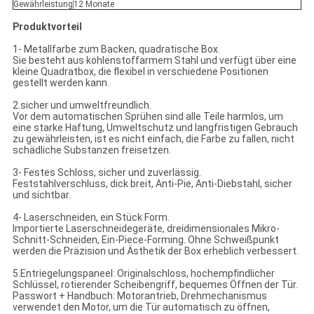
Gewährleistung
12 Monate
Produktvorteil
1- Metallfarbe zum Backen, quadratische Box.
Sie besteht aus kohlenstoffarmem Stahl und verfügt über eine
kleine Quadratbox, die flexibel in verschiedene Positionen
gestellt werden kann.
2.sicher und umweltfreundlich.
Vor dem automatischen Sprühen sind alle Teile harmlos, um
eine starke Haftung, Umweltschutz und langfristigen Gebrauch
zu gewährleisten, ist es nicht einfach, die Farbe zu fallen, nicht
schädliche Substanzen freisetzen.
3- Festes Schloss, sicher und zuverlässig.
Feststahlverschluss, dick breit, Anti-Pie, Anti-Diebstahl, sicher
und sichtbar.
4- Laserschneiden, ein Stück Form.
Importierte Laserschneidegeräte, dreidimensionales Mikro-
Schnitt-Schneiden, Ein-Piece-Forming. Ohne Schweißpunkt
werden die Präzision und Ästhetik der Box erheblich verbessert.
5.Entriegelungspaneel: Originalschloss, hochempfindlicher
Schlüssel, rotierender Scheibengriff, bequemes Öffnen der Tür.
Passwort + Handbuch: Motorantrieb, Drehmechanismus
verwendet den Motor, um die Tür automatisch zu öffnen,