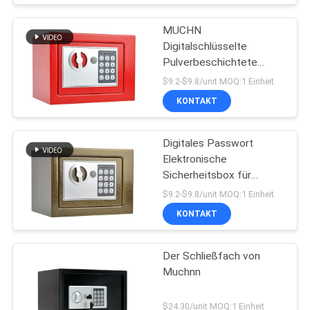
MUCHN
Digitalschlüsselte
Pulverbeschichtete
elektronische Tresorbox
$9.2-$9.8/unit MOQ:1 Einheit
KONTAKT
Digitales Passwort
Elektronische
Sicherheitsbox für
Bargelddokumente
$9.2-$9.8/unit MOQ:1 Einheit
KONTAKT
Der Schließfach von
Muchnn
$24.30/unit MOQ:1 Einheit