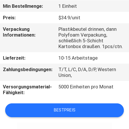
Min Bestellmenge:
1 Einheit
TRETEN
Preis:
$34.9/unit
SIE
Verpackung
Plastikbeutel drinnen, dann
MIT
Informationen:
Polyfoam Verpackung,
UNS
schließlich 5-Schicht
Kartonbox draußen. 1pcs/ctn.
IN
Lieferzeit:
10-15 Arbeitstage
VERBINDUNG
Zahlungsbedingungen:
T/T, L/C, D/A, D/P, Western
Union,
NACHRICHTEN
Versorgungsmaterial-
5000 Einheiten pro Monat
Fähigkeit:
FORDERN
SIE
BESTPREIS
EIN
ZITAT