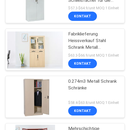
Schließfächer für die
Lagerung
$57.3-$64.9/unit MOQ:1 Einheit
KONTAKT
Fabriklieferung
Heissverkauf Stahl
Schrank Metall
Büromöbel
$63.3-$66.9/unit MOQ:1 Einheit
KONTAKT
0.274m3 Metall Schrank
Schränke
$58.4-$63.8/unit MOQ:1 Einheit
KONTAKT
Mehrschichtige