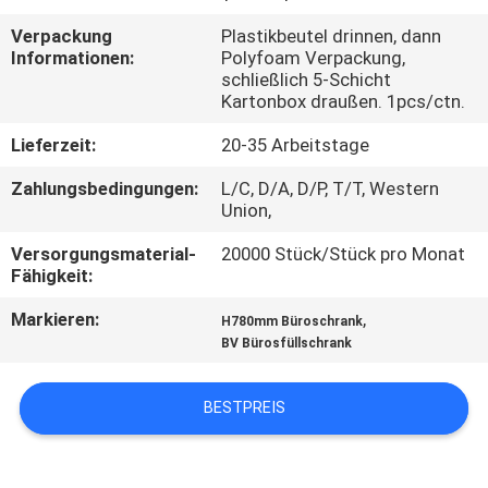
Verpackung
Plastikbeutel drinnen, dann
TRETEN
Informationen:
Polyfoam Verpackung,
SIE
schließlich 5-Schicht
Kartonbox draußen. 1pcs/ctn.
MIT
Lieferzeit:
20-35 Arbeitstage
UNS
Zahlungsbedingungen:
L/C, D/A, D/P, T/T, Western
IN
Union,
VERBINDUNG
Versorgungsmaterial-
20000 Stück/Stück pro Monat
Fähigkeit:
NACHRICHTEN
Markieren:
,
H780mm Büroschrank
BV Bürosfüllschrank
FORDERN
SIE
BESTPREIS
EIN
ZITAT