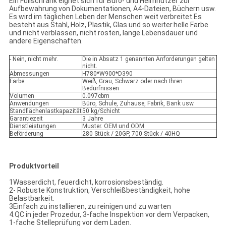
Ein Füllschrank eignet sich für Büro- und Heimnutzer zur
Aufbewahrung von Dokumentationen, A4-Dateien, Büchern usw.
Es wird im täglichen Leben der Menschen weit verbreitet.Es
besteht aus Stahl, Holz, Plastik, Glas und so weiter.helle Farbe
und nicht verblassen, nicht rosten, lange Lebensdauer und
andere Eigenschaften.
- Nein, nicht mehr.
Die in Absatz 1 genannten Anforderungen gelten
nicht.
Abmessungen
H780*W900*D390
Farbe
Weiß, Grau, Schwarz oder nach Ihren
Bedürfnissen
Volumen
0.097cbm
Anwendungen
Büro, Schule, Zuhause, Fabrik, Bank usw.
Standflächenlastkapazität
50 kg/Schicht
Garantiezeit
3 Jahre
Dienstleistungen
Muster. OEM und ODM
Beförderung
280 Stück / 20GP, 700 Stück / 40HQ
Produktvorteil
1Wasserdicht, feuerdicht, korrosionsbeständig.
2- Robuste Konstruktion, Verschleißbeständigkeit, hohe
Belastbarkeit.
3Einfach zu installieren, zu reinigen und zu warten
4.QC in jeder Prozedur, 3-fache Inspektion vor dem Verpacken,
1-fache Stelleprüfung vor dem Laden.