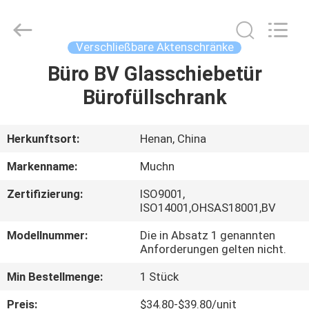
Co.,
Ltd..
All
Rights
Reserved.
Verschließbare Aktenschränke
Developed
by
Büro BV Glasschiebetür
HAUS
ECER
Bürofüllschrank
PRODUKTE
Herkunftsort:
Henan, China
ÜBER
Markenname:
Muchn
UNS
Zertifizierung:
ISO9001,
ISO14001,OHSAS18001,BV
FABRIK-
Modellnummer:
Die in Absatz 1 genannten
AUSFLUG
Anforderungen gelten nicht.
Min Bestellmenge:
1 Stück
QUALITÄTSKONTROLLE
Preis:
$34.80-$39.80/unit