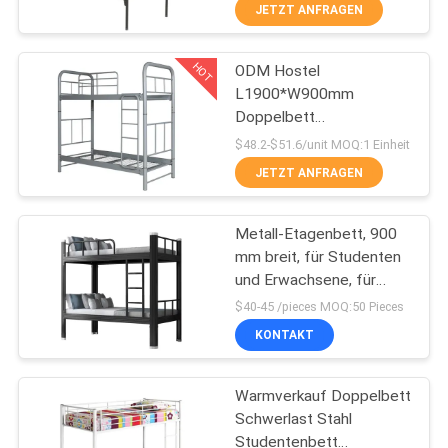
JETZT ANFRAGEN
TRETEN
HOT
ODM Hostel
SIE
69
L1900*W900mm
MIT
Doppelbett
Sicherer Kasten
UNS
Metallrahmen
$48.2-$51.6/unit MOQ:1 Einheit
IN
JETZT ANFRAGEN
VERBINDUNG
Metall-Etagenbett, 900
mm breit, für Studenten
NACHRICHTEN
und Erwachsene, für
30
Schule oder Abteilung
$40-45 /pieces MOQ:50 Pieces
Metall-Pedestal für
FORDERN
KONTAKT
SIE
Mobilgeräte
Warmverkauf Doppelbett
EIN
Schwerlast Stahl
ZITAT
Studentenbett