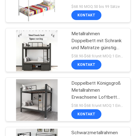
Metallbett Schlafsaal
$68.90 MOQ:50 bis 99 Sätze
Bett
KONTAKT
SITEMAP
28
Metallrahmen
PRIVACY
Metallschubladen
Doppelbett mit Schrank
POLICY
und Matratze günstig
Preis gute Qualität
$58.90-$68.9/unit MOQ:1 Einheit
KONTAKT
Doppelbett Königsgroß
48
Metallrahmen
Ein intelligentes
Erwachsene Loftbett
Stahl Bunk Bett Fabrik
$58.90-$68.9/unit MOQ:1 Einheit
elektronisches
Versorgung
KONTAKT
Schließfach
Schwarzmetallrahmen