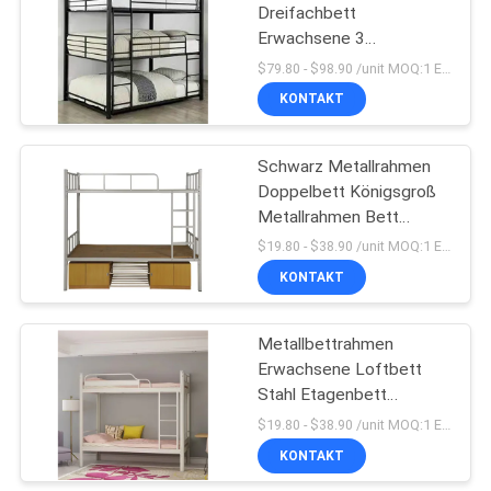
Dreifachbett
Erwachsene 3
26
Stufenbett Stahl Wohn-
$79.80 - $98.90 /unit MOQ:1 Einheit
und Geschäftsmöbel
KONTAKT
Metallregale
China
Schwarz Metallrahmen
Doppelbett Königsgroß
Metallrahmen Bett
Metallrahmen Einzelbett
$19.80 - $38.90 /unit MOQ:1 Einheit
mit Schrank
KONTAKT
31
Einfachbett aus
Metallbettrahmen
Erwachsene Loftbett
Metall
Stahl Etagenbett
Wohnmöbel im
$19.80 - $38.90 /unit MOQ:1 Einheit
Großhandel in China
KONTAKT