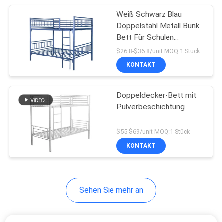
Weiß Schwarz Blau
39
Doppelstahl Metall Bunk
Metall-Bunk-
Bett Für Schulen
Krankenhaus
$26.8-$36.8/unit MOQ:1 Stück
Bettrahmen
KONTAKT
Doppeldecker-Bett mit
Pulverbeschichtung
18
$55-$69/unit MOQ:1 Stück
Schulschreibtisch
KONTAKT
mit Stuhl
Sehen Sie mehr an