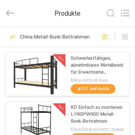
Co.,
Ltd..
All
Produkte
Rights
Reserved.
Developed
by
ECER
HAUS
49
China Metall-Bunk-Bettrahmen
Schließfach für
PRODUKTE
Metalllager
HOT
Schwerlastfähiges,
abnehmbares Metallwerk
ÜBER
für Erwachsene,
UNS
Doppelbett aus Stahl
$68/pc MOQ:30 Stück
JETZT ANFRAGEN
50
FABRIK-
verschließbare
HOT
KD Einfach zu montieren
AUSFLUG
L1900*W900 Metall-
Aktenschränke
Bunk-Bettrahmen
QUALITÄTSKONTROLLE
$45.6-$52.8/unit MOQ:1 Einheit