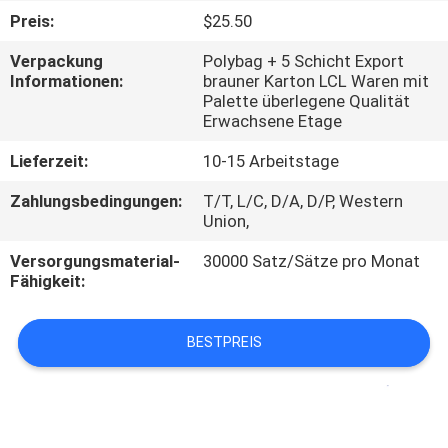
Preis:
$25.50
TRETEN
Verpackung
Polybag + 5 Schicht Export
SIE
Informationen:
brauner Karton LCL Waren mit
Palette überlegene Qualität
MIT
Erwachsene Etage
UNS
Lieferzeit:
10-15 Arbeitstage
IN
Zahlungsbedingungen:
T/T, L/C, D/A, D/P, Western
VERBINDUNG
Union,
Versorgungsmaterial-
30000 Satz/Sätze pro Monat
NACHRICHTEN
Fähigkeit:
FORDERN
BESTPREIS
SIE
EIN
ZITAT