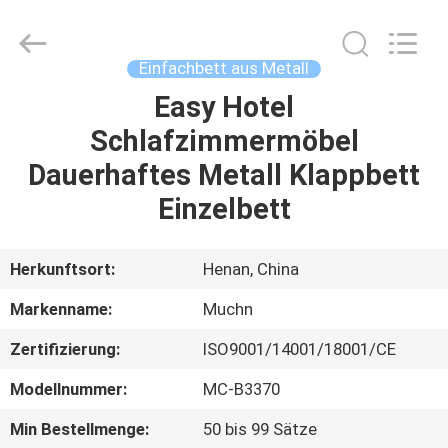
Co.,
Ltd..
All
Rights
Reserved.
Einfachbett aus Metall
Developed
by
ECER
Easy Hotel
HAUS
Schlafzimmermöbel
PRODUKTE
Dauerhaftes Metall Klappbett
Einzelbett
ÜBER
UNS
Herkunftsort:
Henan, China
Markenname:
Muchn
FABRIK-
Zertifizierung:
ISO9001/14001/18001/CE
AUSFLUG
Modellnummer:
MC-B3370
QUALITÄTSKONTROLLE
Min Bestellmenge:
50 bis 99 Sätze