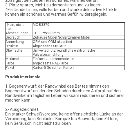
2Das gibt den Leuten ein schönes, warmes Gefühl.
3. Platz sparen, leicht zu demontieren und zu lagern.
4Fließende Linien, volle Farben und starke dekorative Effekte
können ein schönes und warmes Gefühl widerspiegeln.
- Nein, nicht
MC-B3370
mehr.
Abmessungen
L1900*W900mm
Gebrauch
Zuhause Möbel Schlafzimmer Möbel
Anmerkung
OEM und ODM akzeptiert
Struktur
Abgerissene Struktur
Oberfläche
Umweltschutzfreundliche elektronische
Pulverbeschichtung
Merkmal
Einfach zusammenstellen
Farbe
angepasste RAL-Farbe
Paket
Karton-5 Schichten Karton
Produktmerkmale
1. Bogenentwurf: der Randwinkel des Bettes nimmt den
Bogenentwurf an, der den Schaden durch den Aufprall auf den
Randwinkel im täglichen Leben wirksam reduzieren und sicherer
machen kann.
2- Ausgezeichnet.
Ein starker Schweißvorgang, keine offensichtliche Lücke an der
Verbindung, kein Schlacke. Kompaktes Bauwerk, kein Zittern,
kein Geräusch, nicht leicht zu lösen.