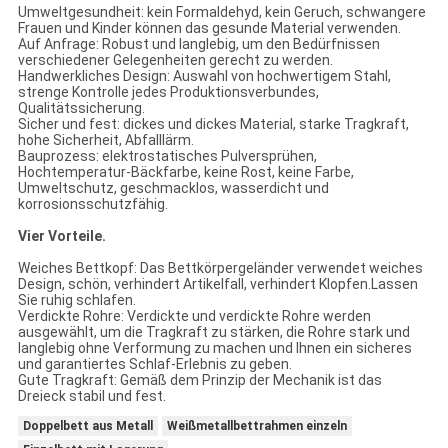
Umweltgesundheit: kein Formaldehyd, kein Geruch, schwangere
Frauen und Kinder können das gesunde Material verwenden.
Auf Anfrage: Robust und langlebig, um den Bedürfnissen
verschiedener Gelegenheiten gerecht zu werden.
Handwerkliches Design: Auswahl von hochwertigem Stahl,
strenge Kontrolle jedes Produktionsverbundes,
Qualitätssicherung.
Sicher und fest: dickes und dickes Material, starke Tragkraft,
hohe Sicherheit, Abfalllärm.
Bauprozess: elektrostatisches Pulversprühen,
Hochtemperatur-Bäckfarbe, keine Rost, keine Farbe,
Umweltschutz, geschmacklos, wasserdicht und
korrosionsschutzfähig.
Vier Vorteile.
Weiches Bettkopf: Das Bettkörpergeländer verwendet weiches
Design, schön, verhindert Artikelfall, verhindert Klopfen.Lassen
Sie ruhig schlafen.
Verdickte Rohre: Verdickte und verdickte Rohre werden
ausgewählt, um die Tragkraft zu stärken, die Rohre stark und
langlebig ohne Verformung zu machen und Ihnen ein sicheres
und garantiertes Schlaf-Erlebnis zu geben.
Gute Tragkraft: Gemäß dem Prinzip der Mechanik ist das
Dreieck stabil und fest.
Doppelbett aus Metall
Weißmetallbettrahmen einzeln