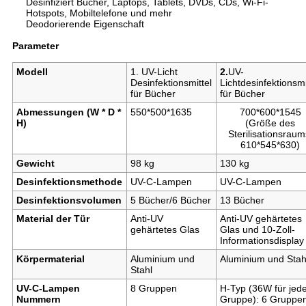
Desinfiziert Bücher, Laptops, Tablets, DVDs, CDs, Wi-Fi-
Hotspots, Mobiltelefone und mehr
Deodorierende Eigenschaft
Parameter
Modell
1. UV-Licht
2.
UV-
Desinfektionsmittel
Lichtdesinfektionsmi
für Bücher
für Bücher
Abmessungen (W * D *
550*500*1635
700*600*1545
H)
(Größe des
Sterilisationsraum
610*545*630)
Gewicht
98 kg
130 kg
Desinfektionsmethode
UV-C-Lampen
UV-C-Lampen
Desinfektionsvolumen
5 Bücher/6 Bücher
13 Bücher
Material der Tür
Anti-UV
Anti-UV gehärtetes
gehärtetes Glas
Glas und 10-Zoll-
Informationsdisplay
Körpermaterial
Aluminium und
Aluminium und Stah
Stahl
UV-C-Lampen
8 Gruppen
H-Typ (36W für jed
Nummern
Gruppe): 6 Gruppe