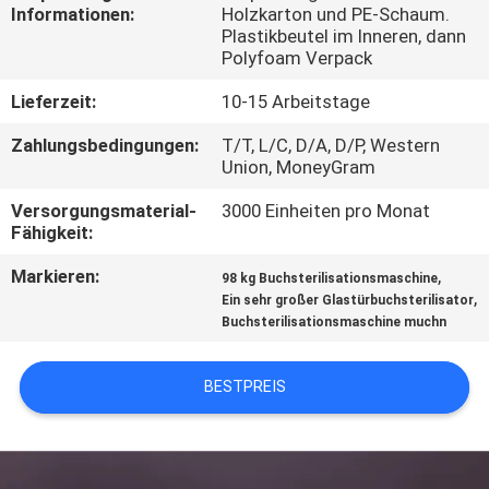
Informationen:
Holzkarton und PE-Schaum.
Plastikbeutel im Inneren, dann
TRETEN
Polyfoam Verpack
SIE
Lieferzeit:
10-15 Arbeitstage
MIT
Zahlungsbedingungen:
T/T, L/C, D/A, D/P, Western
UNS
Union, MoneyGram
IN
Versorgungsmaterial-
3000 Einheiten pro Monat
VERBINDUNG
Fähigkeit:
Markieren:
,
98 kg Buchsterilisationsmaschine
NACHRICHTEN
,
Ein sehr großer Glastürbuchsterilisator
Buchsterilisationsmaschine muchn
FORDERN
BESTPREIS
SIE
EIN
ZITAT