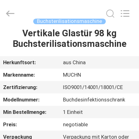
Ltd..
All
Rights
Reserved.
Developed
Buchsterilisationsmaschine
by
ECER
Vertikale Glastür 98 kg
HAUS
Buchsterilisationsmaschine
PRODUKTE
Herkunftsort:
aus China
ÜBER
Markenname:
MUCHN
UNS
Zertifizierung:
ISO9001/14001/18001/CE
Modellnummer:
Buchdesinfektionsschrank
FABRIK-
AUSFLUG
Min Bestellmenge:
1 Einheit
Preis:
negotiable
QUALITÄTSKONTROLLE
Verpackung
Verpackung mit Karton oder