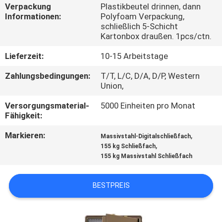
Verpackung
Plastikbeutel drinnen, dann
Informationen:
Polyfoam Verpackung,
TRETEN
schließlich 5-Schicht
SIE
Kartonbox draußen. 1pcs/ctn.
MIT
Lieferzeit:
10-15 Arbeitstage
UNS
Zahlungsbedingungen:
T/T, L/C, D/A, D/P, Western
Union,
IN
VERBINDUNG
Versorgungsmaterial-
5000 Einheiten pro Monat
Fähigkeit:
NACHRICHTEN
Markieren:
,
Massivstahl-Digitalschließfach
,
155 kg Schließfach
155 kg Massivstahl Schließfach
FORDERN
SIE
BESTPREIS
EIN
ZITAT