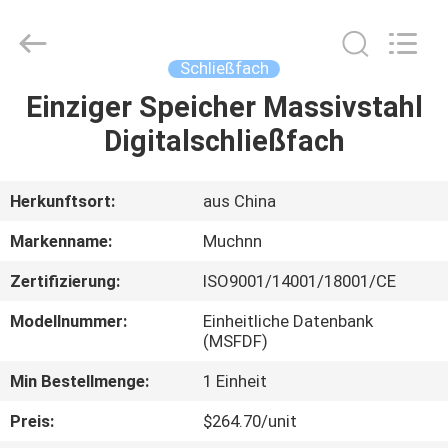
Co.,
Ltd..
All
Rights
Reserved.
Schließfach
Developed
by
ECER
Einziger Speicher Massivstahl
HAUS
Digitalschließfach
PRODUKTE
Herkunftsort:
aus China
ÜBER
Markenname:
Muchnn
UNS
Zertifizierung:
ISO9001/14001/18001/CE
Modellnummer:
Einheitliche Datenbank
FABRIK-
(MSFDF)
AUSFLUG
Min Bestellmenge:
1 Einheit
Preis:
$264.70/unit
QUALITÄTSKONTROLLE