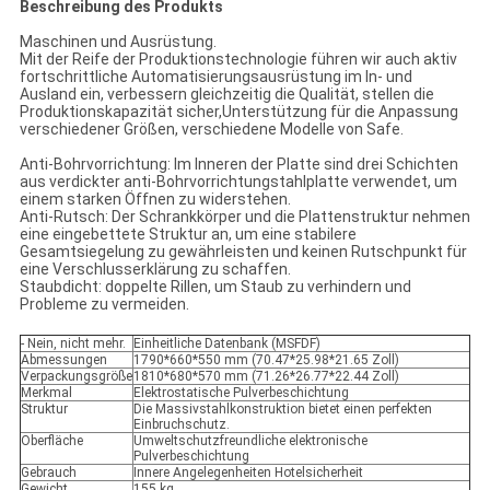
Beschreibung des Produkts
Maschinen und Ausrüstung.
Mit der Reife der Produktionstechnologie führen wir auch aktiv
fortschrittliche Automatisierungsausrüstung im In- und
Ausland ein, verbessern gleichzeitig die Qualität, stellen die
Produktionskapazität sicher,Unterstützung für die Anpassung
verschiedener Größen, verschiedene Modelle von Safe.
Anti-Bohrvorrichtung: Im Inneren der Platte sind drei Schichten
aus verdickter anti-Bohrvorrichtungstahlplatte verwendet, um
einem starken Öffnen zu widerstehen.
Anti-Rutsch: Der Schrankkörper und die Plattenstruktur nehmen
eine eingebettete Struktur an, um eine stabilere
Gesamtsiegelung zu gewährleisten und keinen Rutschpunkt für
eine Verschlusserklärung zu schaffen.
Staubdicht: doppelte Rillen, um Staub zu verhindern und
Probleme zu vermeiden.
- Nein, nicht mehr.
Einheitliche Datenbank (MSFDF)
Abmessungen
1790*660*550 mm (70.47*25.98*21.65 Zoll)
Verpackungsgröße
1810*680*570 mm (71.26*26.77*22.44 Zoll)
Merkmal
Elektrostatische Pulverbeschichtung
Struktur
Die Massivstahlkonstruktion bietet einen perfekten
Einbruchschutz.
Oberfläche
Umweltschutzfreundliche elektronische
Pulverbeschichtung
Gebrauch
Innere Angelegenheiten Hotelsicherheit
Gewicht
155 kg