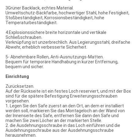
3Grüner Backlack, echtes Material.
Umweltschutz-Bäckfarbe, hochwertiger Stahl, hohe Festigkeit,
Stoßbeständigkeit, Korrosionsbeständigkeit, hohe
Temperaturbeständigkeit.
4.Explosionssichere breite horizontale und vertikale
Schließschrauben.
Verknüpfung ist unzerbrechlich. Aus Legierungsstahl, dreifache
Abwehr, erheblich verbesserte Sicherheit.
5- Abnehmbare Rollen, Anti-Ausnutzungs-Matten.
Bequem für temporäre Handhabung in kurzer Entfernung,
bequem und sicher.
Einrichtung
Zurücksetzen.
Auf der Rückseite ist ein festes Loch reserviert, und mit der Box
sind für die spätere Befestigung Erweiterungsschrauben
vorgesehen.
1. Legen Sie den Safe zuerst an den Ort, an dem er installiert
werden soll, markieren Sie das Montageloch an der Wand von
der Innenseite des Safe, entfernen Sie dann den Safe und
machen Sie zwei Löcher an der markierten Stelle.
2. die Ausdehnungsschraube in das Loch einführen und die
Ausdehnungsschraube aus der Ausdehnungsschraube
herausnehmen.