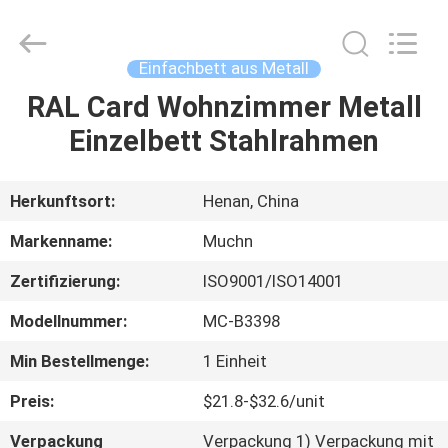
Co.,
Ltd..
All
Rights
Reserved.
Einfachbett aus Metall
Developed
by
RAL Card Wohnzimmer Metall
HAUS
ECER
Einzelbett Stahlrahmen
PRODUKTE
Herkunftsort:
Henan, China
ÜBER
Markenname:
Muchn
UNS
Zertifizierung:
ISO9001/ISO14001
Modellnummer:
MC-B3398
FABRIK-
AUSFLUG
Min Bestellmenge:
1 Einheit
Preis:
$21.8-$32.6/unit
QUALITÄTSKONTROLLE
Verpackung
Verpackung 1) Verpackung mit