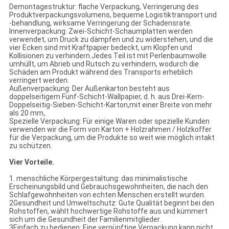
Demontagestruktur: flache Verpackung, Verringerung des
Produktverpackungsvolumens, bequeme Logistiktransport und
-behandlung, wirksame Verringerung der Schadensrate.
Innenverpackung: Zwei-Schicht-Schaumplatten werden
verwendet, um Druck zu dämpfen und zu widerstehen, und die
vier Ecken sind mit Kraftpapier bedeckt, um Klopfen und
Kollisionen zu verhindern.Jedes Teil ist mit Perlenbaumwolle
umhüllt, um Abrieb und Rutsch zu verhindern, wodurch die
Schäden am Produkt während des Transports erheblich
verringert werden.
Außenverpackung: Der Außenkarton besteht aus
doppelseitigem Fünf-Schicht-Wallpapier, d. h. aus Drei-Kern-
Doppelseitig-Sieben-Schicht-Karton,mit einer Breite von mehr
als 20 mm,.
Spezielle Verpackung: Für einige Waren oder spezielle Kunden
verwenden wir die Form von Karton + Holzrahmen / Holzkoffer
für die Verpackung, um die Produkte so weit wie möglich intakt
zu schützen.
Vier Vorteile.
1. menschliche Körpergestaltung: das minimalistische
Erscheinungsbild und Gebrauchsgewohnheiten, die nach den
Schlafgewohnheiten von echten Menschen erstellt wurden.
2Gesundheit und Umweltschutz: Gute Qualität beginnt bei den
Rohstoffen, wählt hochwertige Rohstoffe aus und kümmert
sich um die Gesundheit der Familienmitglieder.
3Einfach zu bedienen: Eine vernünftige Verpackung kann nicht