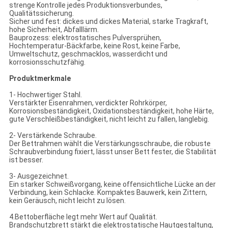
strenge Kontrolle jedes Produktionsverbundes,
Qualitätssicherung.
Sicher und fest: dickes und dickes Material, starke Tragkraft,
hohe Sicherheit, Abfalllärm.
Bauprozess: elektrostatisches Pulversprühen,
Hochtemperatur-Bäckfarbe, keine Rost, keine Farbe,
Umweltschutz, geschmacklos, wasserdicht und
korrosionsschutzfähig.
Produktmerkmale
1- Hochwertiger Stahl.
Verstärkter Eisenrahmen, verdickter Rohrkörper,
Korrosionsbeständigkeit, Oxidationsbeständigkeit, hohe Härte,
gute Verschleißbeständigkeit, nicht leicht zu fallen, langlebig.
2- Verstärkende Schraube.
Der Bettrahmen wählt die Verstärkungsschraube, die robuste
Schraubverbindung fixiert, lässt unser Bett fester, die Stabilität
ist besser.
3- Ausgezeichnet.
Ein starker Schweißvorgang, keine offensichtliche Lücke an der
Verbindung, kein Schlacke. Kompaktes Bauwerk, kein Zittern,
kein Geräusch, nicht leicht zu lösen.
4.Bettoberfläche legt mehr Wert auf Qualität.
Brandschutzbrett stärkt die elektrostatische Hautgestaltung,