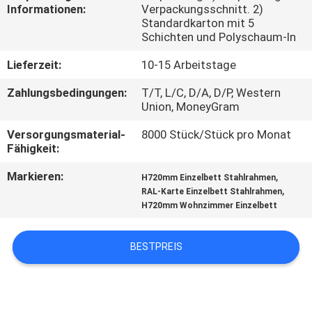
Informationen:
Verpackungsschnitt. 2)
Standardkarton mit 5
TRETEN
Schichten und Polyschaum-In
SIE
Lieferzeit:
10-15 Arbeitstage
MIT
Zahlungsbedingungen:
T/T, L/C, D/A, D/P, Western
UNS
Union, MoneyGram
IN
Versorgungsmaterial-
8000 Stück/Stück pro Monat
VERBINDUNG
Fähigkeit:
Markieren:
,
H720mm Einzelbett Stahlrahmen
NACHRICHTEN
,
RAL-Karte Einzelbett Stahlrahmen
H720mm Wohnzimmer Einzelbett
FORDERN
BESTPREIS
SIE
EIN
ZITAT