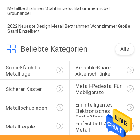
Metallbettrahmen Stahl Einzelschlafzimmermöbel
Großhandel
2022 Neueste Design Metall Bettrahmen Wohnzimmer Größe
Stahl Einzelbett
Beliebte Kategorien
Alle
Schließfach Für 
Verschließbare 
Metalllager
Aktenschränke
Metall-Pedestal Für 
Sicherer Kasten
Mobilgeräte
Ein Intelligentes 
Metallschubladen
Elektronisches 
Schließfach
Einfachbett Aus 
Metallregale
Metall