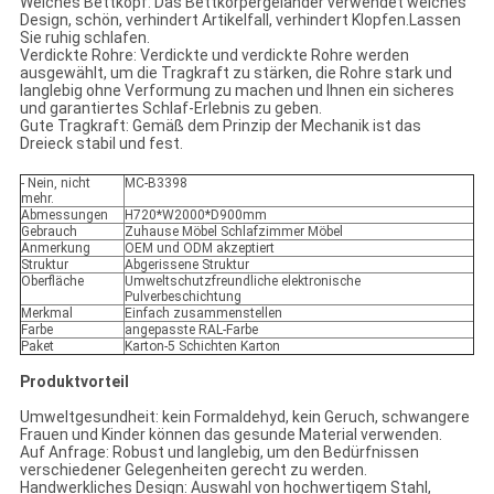
Weiches Bettkopf: Das Bettkörpergeländer verwendet weiches
Design, schön, verhindert Artikelfall, verhindert Klopfen.Lassen
Sie ruhig schlafen.
Verdickte Rohre: Verdickte und verdickte Rohre werden
ausgewählt, um die Tragkraft zu stärken, die Rohre stark und
langlebig ohne Verformung zu machen und Ihnen ein sicheres
und garantiertes Schlaf-Erlebnis zu geben.
Gute Tragkraft: Gemäß dem Prinzip der Mechanik ist das
Dreieck stabil und fest.
- Nein, nicht
MC-B3398
mehr.
Abmessungen
H720*W2000*D900mm
Gebrauch
Zuhause Möbel Schlafzimmer Möbel
Anmerkung
OEM und ODM akzeptiert
Struktur
Abgerissene Struktur
Oberfläche
Umweltschutzfreundliche elektronische
Pulverbeschichtung
Merkmal
Einfach zusammenstellen
Farbe
angepasste RAL-Farbe
Paket
Karton-5 Schichten Karton
Produktvorteil
Umweltgesundheit: kein Formaldehyd, kein Geruch, schwangere
Frauen und Kinder können das gesunde Material verwenden.
Auf Anfrage: Robust und langlebig, um den Bedürfnissen
verschiedener Gelegenheiten gerecht zu werden.
Handwerkliches Design: Auswahl von hochwertigem Stahl,