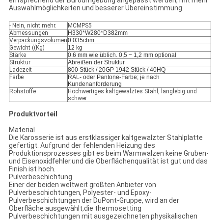
entsprechend der Büroumgebung angepasst werden, mit mehr
Auswahlmöglichkeiten und besserer Übereinstimmung.
- Nein, nicht mehr.
MCMPS5
Abmessungen
H330*W280*D382mm
Verpackungsvolumen
0.035cbm
Gewicht ((Kg)
12 kg
Stärke
0.6 mm wie üblich. 0,5 ~ 1,2 mm optional
Struktur
Abreißen der Struktur
Ladezeit
800 Stück / 20GP 1942 Stück / 40HQ
Farbe
RAL- oder Pantone-Farbe; je nach
Kundenanforderung
Rohstoffe
Hochwertiges kaltgewalztes Stahl, langlebig und
schwer
Produktvorteil
Material
Die Karosserie ist aus erstklassiger kaltgewalzter Stahlplatte
gefertigt. Aufgrund der fehlenden Heizung des
Produktionsprozesses gibt es beim Warmwalzen keine Gruben-
und Eisenoxidfehler.und die Oberflächenqualität ist gut und das
Finish ist hoch.
Pulverbeschichtung
Einer der beiden weltweit größten Anbieter von
Pulverbeschichtungen, Polyester- und Epoxy-
Pulverbeschichtungen der DuPont-Gruppe, wird an der
Oberfläche ausgewählt,die thermosetting
Pulverbeschichtungen mit ausgezeichneten physikalischen