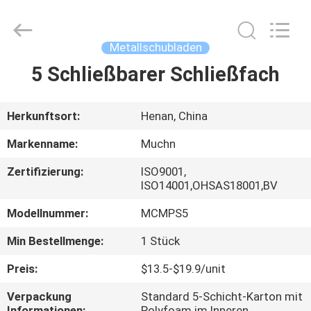
Ltd..
All
Rights
Reserved.
Developed
Metallschubladen
by
ECER
5 Schließbarer Schließfach
HAUS
PRODUKTE
Herkunftsort:
Henan, China
Markenname:
Muchn
ÜBER
Zertifizierung:
ISO9001,
UNS
ISO14001,OHSAS18001,BV
Modellnummer:
MCMPS5
FABRIK-
Min Bestellmenge:
1 Stück
AUSFLUG
Preis:
$13.5-$19.9/unit
QUALITÄTSKONTROLLE
Verpackung
Standard 5-Schicht-Karton mit
Informationen:
Polyfoam im Inneren