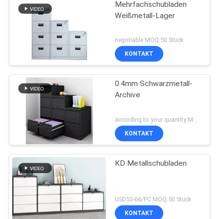
Mehrfachschubladen
Weißmetall-Lager
negotiable MOQ:50 Stück
KONTAKT
0.4mm Schwarzmetall-
Archive
according to your quantity MOQ:50 Stück
KONTAKT
KD Metallschubladen
USD53-66/PC MOQ:50 Stück
KONTAKT