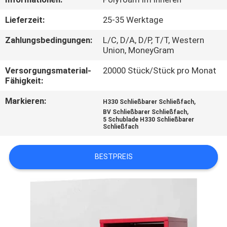
TRETEN
Lieferzeit:
25-35 Werktage
SIE
Zahlungsbedingungen:
L/C, D/A, D/P, T/T, Western
Union, MoneyGram
MIT
Versorgungsmaterial-
20000 Stück/Stück pro Monat
UNS
Fähigkeit:
IN
Markieren:
,
H330 Schließbarer Schließfach
VERBINDUNG
,
BV Schließbarer Schließfach
5 Schublade H330 Schließbarer
Schließfach
NACHRICHTEN
BESTPREIS
FORDERN
SIE
EIN
ZITAT