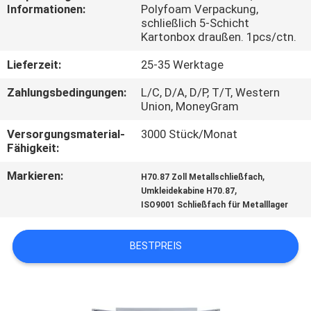
Informationen:
Polyfoam Verpackung,
schließlich 5-Schicht
TRETEN
Kartonbox draußen. 1pcs/ctn.
SIE
Lieferzeit:
25-35 Werktage
MIT
Zahlungsbedingungen:
L/C, D/A, D/P, T/T, Western
UNS
Union, MoneyGram
IN
Versorgungsmaterial-
3000 Stück/Monat
VERBINDUNG
Fähigkeit:
Markieren:
,
H70.87 Zoll Metallschließfach
NACHRICHTEN
,
Umkleidekabine H70.87
ISO9001 Schließfach für Metalllager
FORDERN
BESTPREIS
SIE
EIN
ZITAT