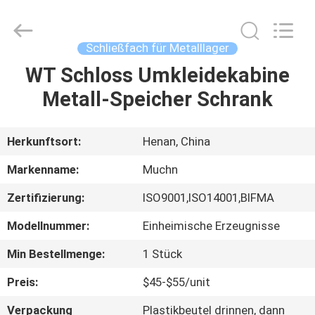
Co.,
Ltd..
All
Rights
Reserved.
Schließfach für Metalllager
Developed
by
ECER
WT Schloss Umkleidekabine
HAUS
Metall-Speicher Schrank
PRODUKTE
Herkunftsort:
Henan, China
ÜBER
Markenname:
Muchn
UNS
Zertifizierung:
ISO9001,ISO14001,BIFMA
Modellnummer:
Einheimische Erzeugnisse
FABRIK-
AUSFLUG
Min Bestellmenge:
1 Stück
Preis:
$45-$55/unit
QUALITÄTSKONTROLLE
Verpackung
Plastikbeutel drinnen, dann