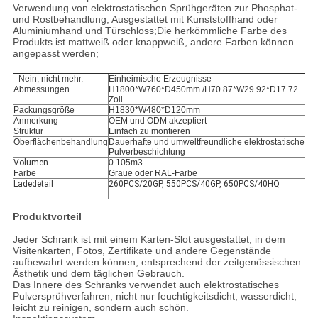
Verwendung von elektrostatischen Sprühgeräten zur Phosphat-
und Rostbehandlung; Ausgestattet mit Kunststoffhand oder
Aluminiumhand und Türschloss;Die herkömmliche Farbe des
Produkts ist mattweiß oder knappweiß, andere Farben können
angepasst werden;
- Nein, nicht mehr.
Einheimische Erzeugnisse
Abmessungen
H1800*W760*D450mm /H70.87*W29.92*D17.72
Zoll
Packungsgröße
H1830*W480*D120mm
Anmerkung
OEM und ODM akzeptiert
Struktur
Einfach zu montieren
Oberflächenbehandlung
Dauerhafte und umweltfreundliche elektrostatische
Pulverbeschichtung
Volumen
0.105m3
Farbe
Graue oder RAL-Farbe
Ladedetail
260PCS/20GP, 550PCS/40GP, 650PCS/40HQ
Produktvorteil
Jeder Schrank ist mit einem Karten-Slot ausgestattet, in dem
Visitenkarten, Fotos, Zertifikate und andere Gegenstände
aufbewahrt werden können, entsprechend der zeitgenössischen
Ästhetik und dem täglichen Gebrauch.
Das Innere des Schranks verwendet auch elektrostatisches
Pulversprühverfahren, nicht nur feuchtigkeitsdicht, wasserdicht,
leicht zu reinigen, sondern auch schön.