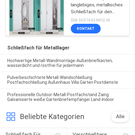
langlebiges, metallisches
Schließfach für den
Umkleideraum
$68.55-$74.05 MOQ:50
KONTAKT
Schließfach für Metalllager
Hochwertige Metall-Wandmontage-Außenbriefkasten,
wasserdicht und rostfrei für jedermann
Pulverbeschichtete Metall-Wandschließung
Postfachschließung Außenhaus Villa Gärten Postdienste
Professionelle Outdoor-Metall-Postfachstand Zaing
Galvanisierte weiße Gartenbriefempfänger Land-Indoor
Beliebte Kategorien
Alle
Schließfach Für 
Verschließbare 