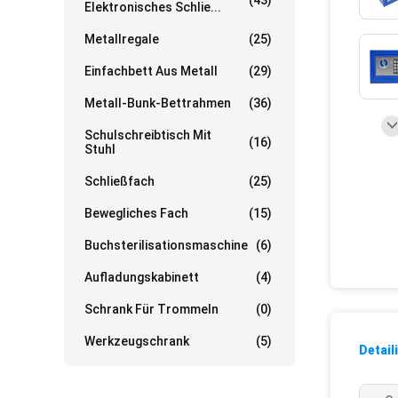
(43)
Elektronisches Schlie...
Metallregale
(25)
Einfachbett Aus Metall
(29)
Metall-Bunk-Bettrahmen
(36)
Schulschreibtisch Mit
(16)
Stuhl
Schließfach
(25)
Bewegliches Fach
(15)
Buchsterilisationsmaschine
(6)
Aufladungskabinett
(4)
Schrank Für Trommeln
(0)
Werkzeugschrank
(5)
Detail