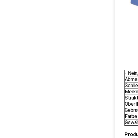
- Nein
Abme
Schli
Merk
Struk
Oberf
Gebra
Farbe
Gewäh
Produ