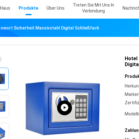
Treten Sie Mit Uns In
Haus
Produkte
Über Uns
Nachric
Verbindung
sswort Sicherheit Massivstahl Digital Schließfach
Hotel
Digita
Produk
Herkun
Marke
Zertifi
Model
Zahlun