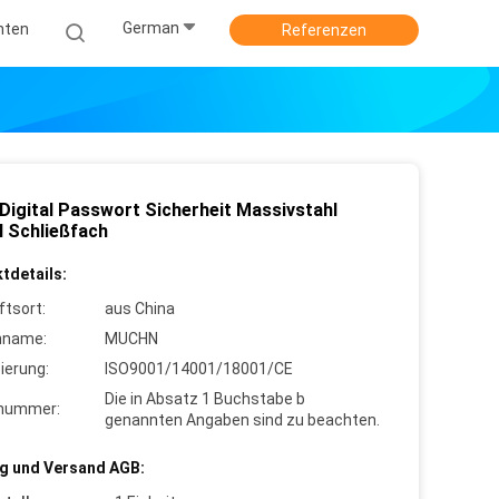
German
hten
Referenzen
 Digital Passwort Sicherheit Massivstahl
l Schließfach
tdetails:
ftsort:
aus China
nname:
MUCHN
zierung:
ISO9001/14001/18001/CE
Die in Absatz 1 Buchstabe b
lnummer:
genannten Angaben sind zu beachten.
g und Versand AGB: