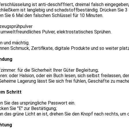
erschlüsselung ist anti-deschiffriert, dreimal falsch eingegebe
hließkern ist langlebig und schadstoffbeständig. Drücken Sie 3 
n Sie 6 Mal den falschen Schlüssel für 10 Minuten.
gzeugsprühpulver
umweltfreundliches Pulver, elektrostatisches Sprühen.
in und mächtig.
nnen Schmuck, Zertifikate, digitale Produkte und so weiter platz
ndung
zimmer: für die Sicherheit Ihrer Güter Begleitung;
ren: oder Halsion, oder ein Buch lesen, sich selbst freilassen, d
Geheime Lagerung lässt Sie sich frei fühlen, Geschäfte zu mache
em Schritt
 Sie das ursprüngliche Passwort ein.
cken Sie "E" zur Bestätigung;
n das grüne Licht an ist, drehen Sie den Knopf nach rechts, um 
chtung