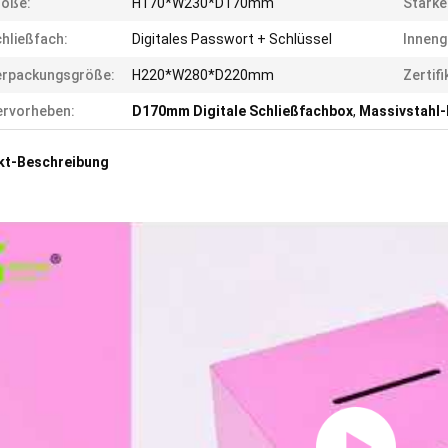
röße:
H170*W230*D170mm
Stärke
hließfach:
Digitales Passwort + Schlüssel
Inneng
erpackungsgröße:
H220*W280*D220mm
Zertifi
rvorheben:
D170mm Digitale Schließfachbox
,
Massivstahl-
kt-Beschreibung