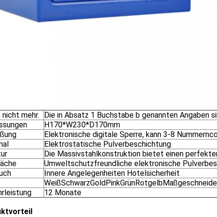
, nicht mehr.
Die in Absatz 1 Buchstabe b genannten Angaben si
ssungen
H170*W230*D170mm
eßung
Elektronische digitale Sperre, kann 3-8 Nummernc
mal
Elektrostatische Pulverbeschichtung
tur
Die Massivstahlkonstruktion bietet einen perfekte
läche
Umweltschutzfreundliche elektronische Pulverbe
uch
Innere Angelegenheiten Hotelsicherheit
WeißSchwarzGoldPinkGrünRotgelbMaßgeschneide
rleistung
12 Monate
ktvorteil