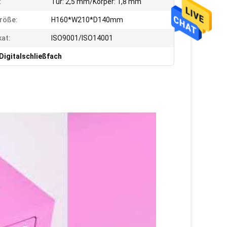
:
Tür: 2,5 mm/Körper: 1,8 mm
röße:
H160*W210*D140mm
kat:
ISO9001/ISO14001
Digitalschließfach