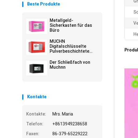
G
Beste Produkte
Sc
Metallgeld-
V
Sicherkasten für das
Büro
He
MUCHN
Digitalschlüsselte
Produ
Pulverbeschichtete
elektronische
Tresorbox
Der Schließfach von
Muchnn
Kontakte
Kontakte:
Mrs. Maria
Telefon:
+8613949238658
Faxen:
86-379-65229222