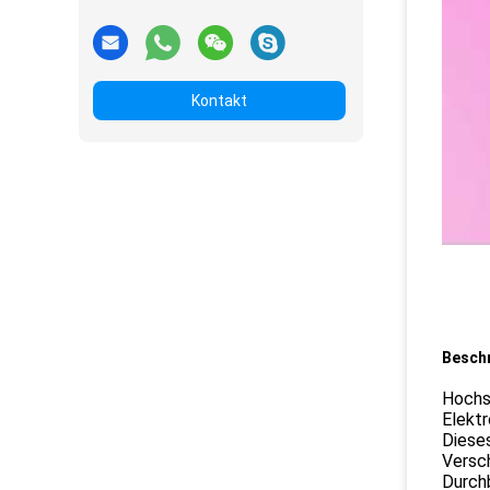
Kontakt
Besch
Hochsi
Elektr
Dieses
Versc
Durchb