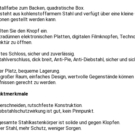
tallfarbe zum Backen, quadratische Box.
steht aus kohlenstoffarmem Stahl und verfügt über eine kleine Q
onen gestellt werden kann.
ten Sie den Knopf ein.
tradünnen elektronischen Platten, digitalen Filmknopfen, Techn
ktür zu öffnen.
tes Schloss, sicher und zuverlässig.
ahlverschluss, dick breit, Anti-Pie, Anti-Diebstahl, sicher und sic
er Platz, bequeme Lagerung.
 großer Raum, einfaches Design, wertvolle Gegenstände können ü
fnissen gerecht zu werden.
uktmerkmale
erschneiden, rutschfeste Konstruktion.
ebstahlschutzwirkung ist gut, kein Pinnpunkt.
gesamte Stahlkastenkörper ist solide und gegen Klopfen.
er Stahl, mehr Schutz, weniger Sorgen.