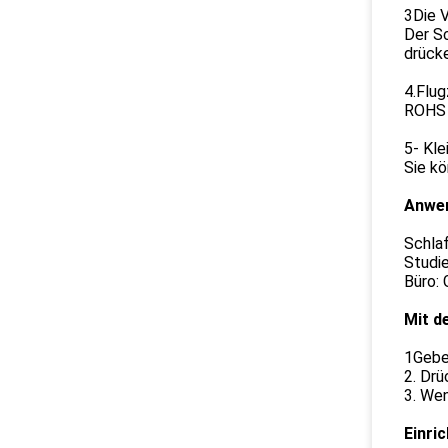
3Die V
Der Sc
drücke
4.Flu
ROHS 
5- Kle
Sie kö
Anwe
Schlaf
Studie
Büro: 
Mit d
1Geben
2. Drü
3. Wen
Einri