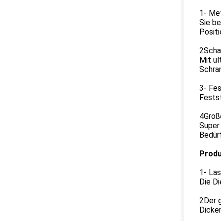
1- Me
Sie be
Positi
2Schal
Mit ul
Schran
3- Fes
Festst
4Groß
Super
Bedür
Prod
1- Las
Die Di
2Der 
Dicker