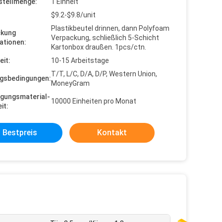
stellmenge:
1 Einheit
$9.2-$9.8/unit
Plastikbeutel drinnen, dann Polyfoam
ckung
Verpackung, schließlich 5-Schicht
ationen:
Kartonbox draußen. 1pcs/ctn.
eit:
10-15 Arbeitstage
T/T, L/C, D/A, D/P, Western Union,
gsbedingungen:
MoneyGram
gungsmaterial-
10000 Einheiten pro Monat
it:
Bestpreis
Kontakt