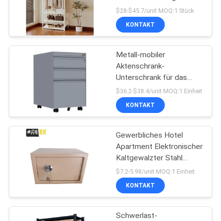
$28-$45.7/unit MOQ:1 Stück
KONTAKT
SITEMAP
28
Metall-mobiler
PRIVACY
Metallschubladen
Aktenschrank-
POLICY
Unterschrank für das
Büro
$36.2-$38.4/unit MOQ:1 Einheit
KONTAKT
Gewerbliches Hotel
48
Apartment Elektronischer
Ein intelligentes
Kaltgewalzter Stahl
Schlüsselschloss-Safe
$7.2-5.98/unit MOQ:1 Einheit
elektronisches
KONTAKT
Schließfach
Schwerlast-