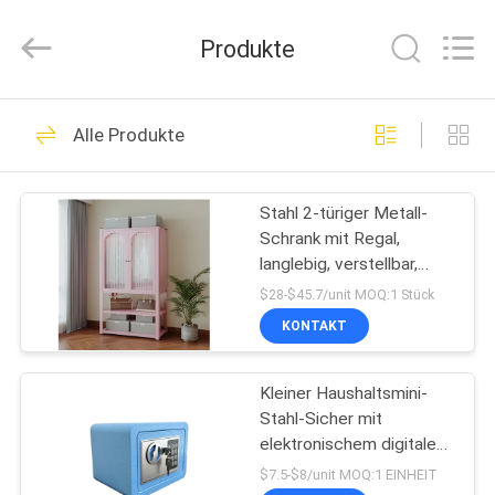
Co.,
Ltd..
All
Produkte
Rights
Reserved.
Developed
by
ECER
HAUS
49
Alle Produkte
Schließfach für
PRODUKTE
Metalllager
Stahl 2-türiger Metall-
Schrank mit Regal,
ÜBER
langlebig, verstellbar,
UNS
hängend, modernes
$28-$45.7/unit MOQ:1 Stück
Design
KONTAKT
50
FABRIK-
verschließbare
Kleiner Haushaltsmini-
AUSFLUG
Stahl-Sicher mit
Aktenschränke
elektronischem digitalen
QUALITÄTSKONTROLLE
Schloss Schlüssel Geld-
$7.5-$8/unit MOQ:1 EINHEIT