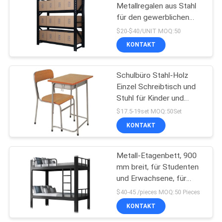
Metallregalen aus Stahl
für den gewerblichen
26
Gebrauch mit individueller
$20-$40/UNIT MOQ:50
Schwerlastkapazität und
KONTAKT
Metallregale
Zugänglichkeit
Schulbüro Stahl-Holz
Einzel Schreibtisch und
Stuhl für Kinder und
Erwachsene
$17.5-19set MOQ:50Set
KONTAKT
31
Einfachbett aus
Metall-Etagenbett, 900
mm breit, für Studenten
Metall
und Erwachsene, für
Schule oder Abteilung
$40-45 /pieces MOQ:50 Pieces
KONTAKT