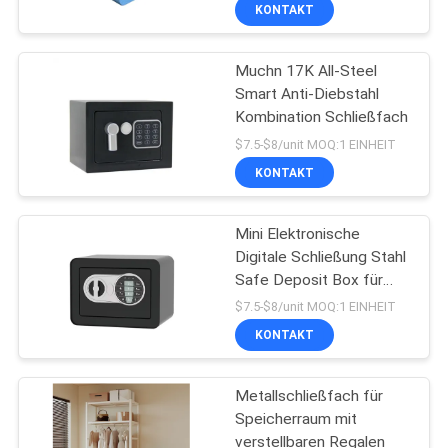
Bank-Sicherheitsbox
KONTAKT
TRETEN
Muchn 17K All-Steel
SIE
69
Smart Anti-Diebstahl
MIT
Kombination Schließfach
Sicherer Kasten
UNS
$7.5-$8/unit MOQ:1 EINHEIT
IN
KONTAKT
VERBINDUNG
Mini Elektronische
Digitale Schließung Stahl
NACHRICHTEN
Safe Deposit Box für
30
Heimgebrauch versteckt
$7.5-$8/unit MOQ:1 EINHEIT
Metall-Pedestal für
FORDERN
KONTAKT
SIE
Mobilgeräte
Metallschließfach für
EIN
Speicherraum mit
ZITAT
verstellbaren Regalen