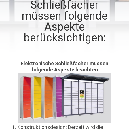
Schließfächer
TRETEN
müssen folgende
SIE
Aspekte
MIT
berücksichtigen:
UNS
IN
VERBINDUNG
Elektronische Schließfächer müssen
folgende Aspekte beachten
NACHRICHTEN
FORDERN
SIE
EIN
ZITAT
1. Konstruktionsdesign: Derzeit wird die