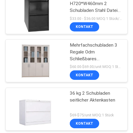
H720*W460mm 2
Schubladen Stahl Datei
Schrank
$33.00 - $36.00 MOQ:1 Stück/Stück
KONTAKT
Mehrfachschubladen 3
Regale Odm
Schließbares
Metallfachfach
$60.00-$69.00/unit MOQ:1 Stück
KONTAKT
36 kg 2 Schubladen
seitlicher Aktenkasten
$69-$75/unit MOQ:1 Stück
KONTAKT