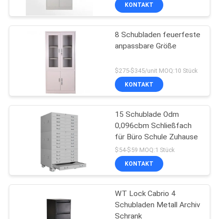
KONTAKT
TRETEN
8 Schubladen feuerfeste
SIE
anpassbare Größe
MIT
UNS
$275-$345/unit MOQ:10 Stück
IN
KONTAKT
VERBINDUNG
15 Schublade Odm
0,096cbm Schließfach
NACHRICHTEN
für Büro Schule Zuhause
$54-$59 MOQ:1 Stück
FORDERN
KONTAKT
SIE
WT Lock Cabrio 4
EIN
Schubladen Metall Archiv
ZITAT
Schrank