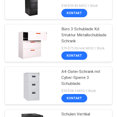
$58-$59.80 MOQ:1 Stück
KONTAKT
SITEMAP
Büro 3 Schublade Kd
PRIVACY
Struktur Metallschublade
POLICY
Schrank
$70-$75.00/unit MOQ:1 Stück
KONTAKT
A4-Datei-Schrank mit
Cyber-Sperre 3
Schublade
$55-$58.5 MOQ:1 Stück
KONTAKT
Schulen Vertikal