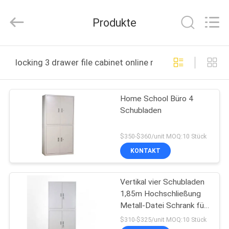
Ltd..
All
Rights
Produkte
Reserved.
Developed
by
ECER
HAUS
locking 3 drawer file cabinet online manufacture
PRODUKTE
Home School Büro 4
Schubladen
ÜBER
UNS
$350-$360/unit MOQ:10 Stück
KONTAKT
FABRIK-
Vertikal vier Schubladen
AUSFLUG
1,85m Hochschließung
Metall-Datei Schrank für
QUALITÄTSKONTROLLE
Büro
$310-$325/unit MOQ:10 Stück