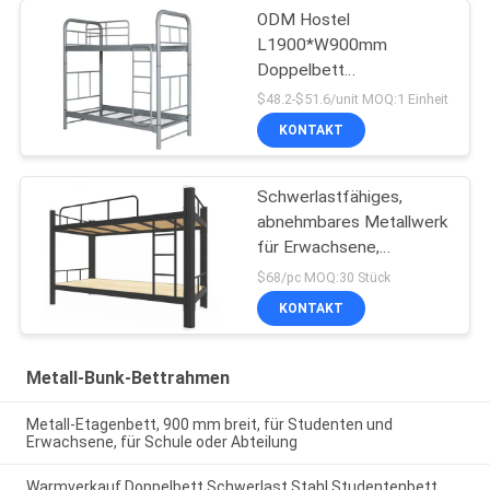
ODM Hostel
L1900*W900mm
Doppelbett
Metallrahmen
$48.2-$51.6/unit MOQ:1 Einheit
KONTAKT
Schwerlastfähiges,
abnehmbares Metallwerk
für Erwachsene,
Doppelbett aus Stahl
$68/pc MOQ:30 Stück
KONTAKT
Metall-Bunk-Bettrahmen
Metall-Etagenbett, 900 mm breit, für Studenten und
Erwachsene, für Schule oder Abteilung
Warmverkauf Doppelbett Schwerlast Stahl Studentenbett