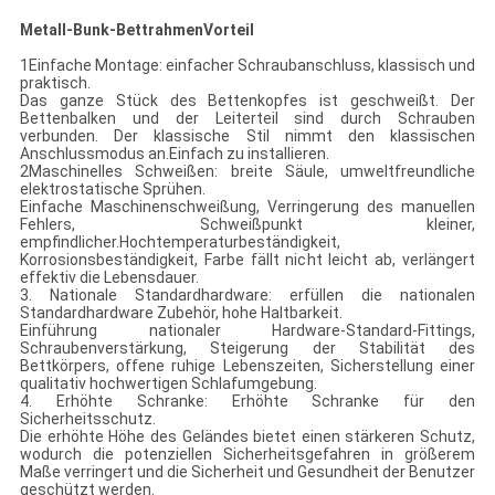
Metall-Bunk-Bettrahmen
Vorteil
1Einfache Montage: einfacher Schraubanschluss, klassisch und
praktisch.
Das ganze Stück des Bettenkopfes ist geschweißt. Der
Bettenbalken und der Leiterteil sind durch Schrauben
verbunden. Der klassische Stil nimmt den klassischen
Anschlussmodus an.Einfach zu installieren.
2Maschinelles Schweißen: breite Säule, umweltfreundliche
elektrostatische Sprühen.
Einfache Maschinenschweißung, Verringerung des manuellen
Fehlers, Schweißpunkt kleiner,
empfindlicher.Hochtemperaturbeständigkeit,
Korrosionsbeständigkeit, Farbe fällt nicht leicht ab, verlängert
effektiv die Lebensdauer.
3. Nationale Standardhardware: erfüllen die nationalen
Standardhardware Zubehör, hohe Haltbarkeit.
Einführung nationaler Hardware-Standard-Fittings,
Schraubenverstärkung, Steigerung der Stabilität des
Bettkörpers, offene ruhige Lebenszeiten, Sicherstellung einer
qualitativ hochwertigen Schlafumgebung.
4. Erhöhte Schranke: Erhöhte Schranke für den
Sicherheitsschutz.
Die erhöhte Höhe des Geländes bietet einen stärkeren Schutz,
wodurch die potenziellen Sicherheitsgefahren in größerem
Maße verringert und die Sicherheit und Gesundheit der Benutzer
geschützt werden.