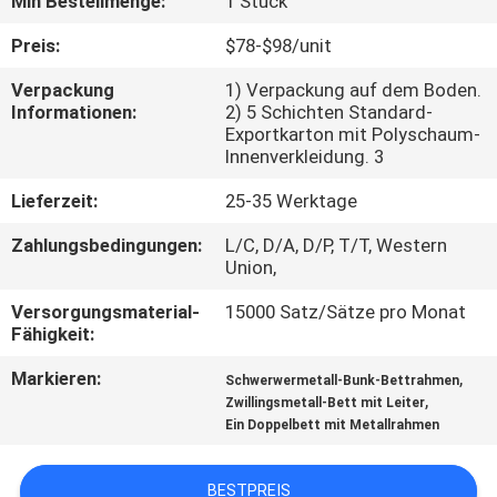
Min Bestellmenge:
1 Stück
TRETEN
Preis:
$78-$98/unit
SIE
Verpackung
1) Verpackung auf dem Boden.
Informationen:
2) 5 Schichten Standard-
MIT
Exportkarton mit Polyschaum-
UNS
Innenverkleidung. 3
IN
Lieferzeit:
25-35 Werktage
VERBINDUNG
Zahlungsbedingungen:
L/C, D/A, D/P, T/T, Western
Union,
NACHRICHTEN
Versorgungsmaterial-
15000 Satz/Sätze pro Monat
Fähigkeit:
FORDERN
Markieren:
,
Schwerwermetall-Bunk-Bettrahmen
,
Zwillingsmetall-Bett mit Leiter
SIE
Ein Doppelbett mit Metallrahmen
EIN
ZITAT
BESTPREIS