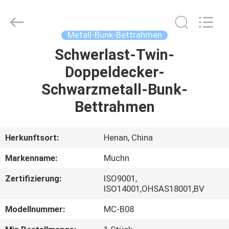
Ltd..
All
Rights
Reserved.
Developed
Metall-Bunk-Bettrahmen
by
ECER
Schwerlast-Twin-
HAUS
Doppeldecker-
PRODUKTE
Schwarzmetall-Bunk-
Bettrahmen
ÜBER
UNS
Herkunftsort:
Henan, China
Markenname:
Muchn
FABRIK-
Zertifizierung:
ISO9001,
AUSFLUG
ISO14001,OHSAS18001,BV
Modellnummer:
MC-B08
QUALITÄTSKONTROLLE