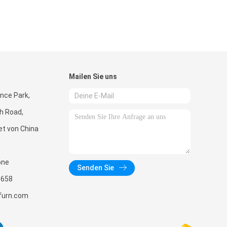
Mailen Sie uns
ence Park,
h Road,
et von China
one
Senden Sie
8658
urn.com