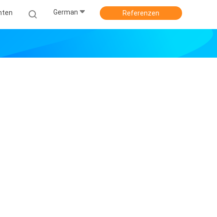
German
hten
Referenzen