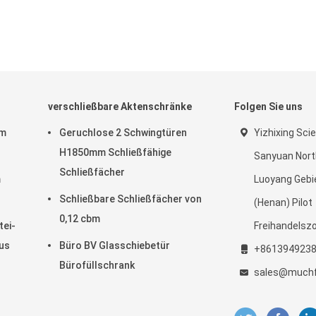
verschließbare Aktenschränke
Folgen Sie uns
im
Geruchlose 2 Schwingtüren
Yizhixing Sci
H1850mm Schließfähige
Sanyuan Nort
Schließfächer
m
Luoyang Gebi
Schließbare Schließfächer von
(Henan) Pilot
0,12 cbm
tei-
Freihandelsz
us
Büro BV Glasschiebetür
+861394923
Bürofüllschrank
sales@muchf