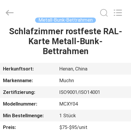
Ltd..
All
Rights
Reserved.
Developed
Metall-Bunk-Bettrahmen
by
ECER
Schlafzimmer rostfeste RAL-
HAUS
Karte Metall-Bunk-
PRODUKTE
Bettrahmen
ÜBER
Herkunftsort:
Henan, China
UNS
Markenname:
Muchn
Zertifizierung:
ISO9001/ISO14001
FABRIK-
Modellnummer:
MCXY04
AUSFLUG
Min Bestellmenge:
1 Stück
QUALITÄTSKONTROLLE
Preis:
$75-$95/unit