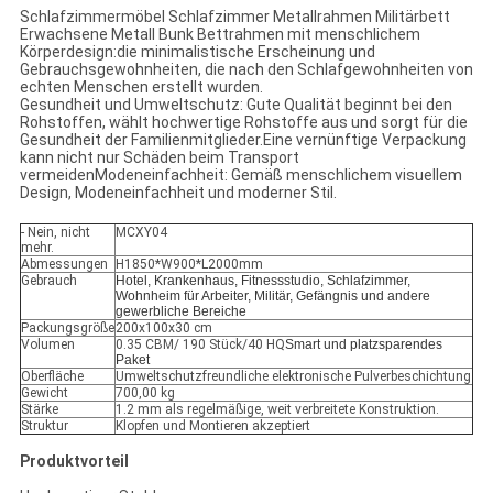
Schlafzimmermöbel Schlafzimmer Metallrahmen Militärbett
Erwachsene Metall Bunk Bettrahmen mit menschlichem
Körperdesign:die minimalistische Erscheinung und
Gebrauchsgewohnheiten, die nach den Schlafgewohnheiten von
echten Menschen erstellt wurden.
Gesundheit und Umweltschutz: Gute Qualität beginnt bei den
Rohstoffen, wählt hochwertige Rohstoffe aus und sorgt für die
Gesundheit der Familienmitglieder.Eine vernünftige Verpackung
kann nicht nur Schäden beim Transport
vermeidenModeneinfachheit: Gemäß menschlichem visuellem
Design, Modeneinfachheit und moderner Stil.
- Nein, nicht
MCXY04
mehr.
Abmessungen
H1850*W900*L2000mm
Gebrauch
Hotel, Krankenhaus, Fitnessstudio, Schlafzimmer,
Wohnheim für Arbeiter, Militär, Gefängnis und andere
gewerbliche Bereiche
Packungsgröße
200x100x30 cm
Volumen
0.35 CBM/ 190 Stück/40 HQ
Smart und platzsparendes
Paket
Oberfläche
Umweltschutzfreundliche elektronische Pulverbeschichtung
Gewicht
700,00 kg
Stärke
1.2 mm als regelmäßige, weit verbreitete Konstruktion.
Struktur
Klopfen und Montieren akzeptiert
Produktvorteil