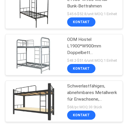
Bunk-Bettrahmen
$45.6-$52.8/unit MOQ:1 Einheit
KONTAKT
ODM Hostel
L1900*W900mm
Doppelbett
Metallrahmen
$48.2-$51.6/unit MOQ:1 Einheit
KONTAKT
Schwerlastfähiges,
abnehmbares Metallwerk
für Erwachsene,
Doppelbett aus Stahl
$68/pc MOQ:30 Stück
KONTAKT