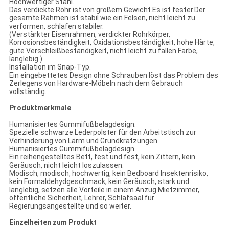
Hochwertiger Stahl.
Das verdickte Rohr ist von großem Gewicht.Es ist fester.Der
gesamte Rahmen ist stabil wie ein Felsen, nicht leicht zu
verformen, schlafen stabiler.
(Verstärkter Eisenrahmen, verdickter Rohrkörper,
Korrosionsbeständigkeit, Oxidationsbeständigkeit, hohe Härte,
gute Verschleißbeständigkeit, nicht leicht zu fallen Farbe,
langlebig.)
Installation im Snap-Typ.
Ein eingebettetes Design ohne Schrauben löst das Problem des
Zerlegens von Hardware-Möbeln nach dem Gebrauch
vollständig.
Produktmerkmale
Humanisiertes Gummifußbelagdesign.
Spezielle schwarze Lederpolster für den Arbeitstisch zur
Verhinderung von Lärm und Grundkratzungen.
Humanisiertes Gummifußbelagdesign.
Ein reihengestelltes Bett, fest und fest, kein Zittern, kein
Geräusch, nicht leicht loszulassen.
Modisch, modisch, hochwertig, kein Bedboard Insektenrisiko,
kein Formaldehydgeschmack, kein Geräusch, stark und
langlebig, setzen alle Vorteile in einem Anzug.Mietzimmer,
öffentliche Sicherheit, Lehrer, Schlafsaal für
Regierungsangestellte und so weiter.
Einzelheiten zum Produkt