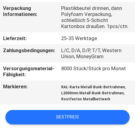
Verpackung
Plastikbeutel drinnen, dann
TRETEN
Informationen:
Polyfoam Verpackung,
schließlich 5-Schicht
SIE
Kartonbox draußen. 1pcs/ctn.
MIT
Lieferzeit:
25-35 Werktage
UNS
Zahlungsbedingungen:
L/C, D/A, D/P, T/T, Western
IN
Union, MoneyGram
VERBINDUNG
Versorgungsmaterial-
8000 Stück/Stück pro Monat
Fähigkeit:
NACHRICHTEN
Markieren:
,
RAL-Karte Metall-Bunk-Bettrahmen
,
L2000mm Metall-Bunk-Bettrahmen
Rostfestes Metallbettwerk
FORDERN
SIE
BESTPREIS
EIN
ZITAT