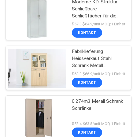
Moderne KD-Struktur
Schließbare
Schließfächer für die
Lagerung
$57.3-$64.9/unit MOQ:1 Einheit
KONTAKT
Fabriklieferung
Heissverkauf Stahl
Schrank Metall
Büromöbel
$63.3-$66.9/unit MOQ:1 Einheit
KONTAKT
0.274m3 Metall Schrank
Schränke
$58.4-$63.8/unit MOQ:1 Einheit
KONTAKT