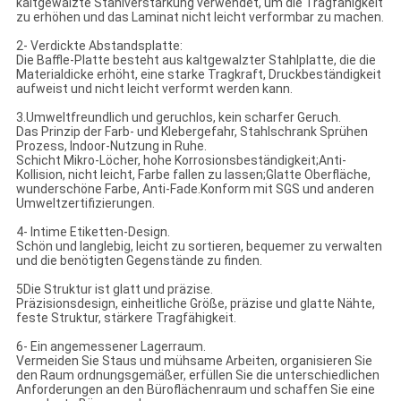
kaltgewalzte Stahlverstärkung verwendet, um die Tragfähigkeit
zu erhöhen und das Laminat nicht leicht verformbar zu machen.
2- Verdickte Abstandsplatte:
Die Baffle-Platte besteht aus kaltgewalzter Stahlplatte, die die
Materialdicke erhöht, eine starke Tragkraft, Druckbeständigkeit
aufweist und nicht leicht verformt werden kann.
3.Umweltfreundlich und geruchlos, kein scharfer Geruch.
Das Prinzip der Farb- und Klebergefahr, Stahlschrank Sprühen
Prozess, Indoor-Nutzung in Ruhe.
Schicht Mikro-Löcher, hohe Korrosionsbeständigkeit;Anti-
Kollision, nicht leicht, Farbe fallen zu lassen;Glatte Oberfläche,
wunderschöne Farbe, Anti-Fade.Konform mit SGS und anderen
Umweltzertifizierungen.
4- Intime Etiketten-Design.
Schön und langlebig, leicht zu sortieren, bequemer zu verwalten
und die benötigten Gegenstände zu finden.
5Die Struktur ist glatt und präzise.
Präzisionsdesign, einheitliche Größe, präzise und glatte Nähte,
feste Struktur, stärkere Tragfähigkeit.
6- Ein angemessener Lagerraum.
Vermeiden Sie Staus und mühsame Arbeiten, organisieren Sie
den Raum ordnungsgemäßer, erfüllen Sie die unterschiedlichen
Anforderungen an den Büroflächenraum und schaffen Sie eine