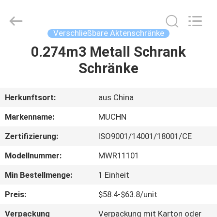
Co.,
Ltd..
All
Rights
Reserved.
Verschließbare Aktenschränke
Developed
by
ECER
0.274m3 Metall Schrank
HAUS
Schränke
PRODUKTE
Herkunftsort:
aus China
ÜBER
Markenname:
MUCHN
UNS
Zertifizierung:
ISO9001/14001/18001/CE
Modellnummer:
MWR11101
FABRIK-
AUSFLUG
Min Bestellmenge:
1 Einheit
Preis:
$58.4-$63.8/unit
QUALITÄTSKONTROLLE
Verpackung
Verpackung mit Karton oder