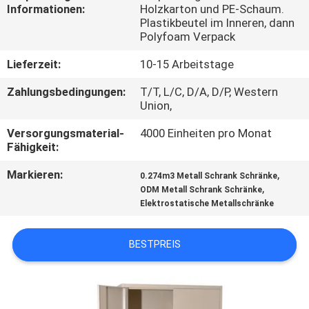
Informationen:
Holzkarton und PE-Schaum.
Plastikbeutel im Inneren, dann
TRETEN
Polyfoam Verpack
SIE
Lieferzeit:
10-15 Arbeitstage
MIT
Zahlungsbedingungen:
T/T, L/C, D/A, D/P, Western
UNS
Union,
IN
Versorgungsmaterial-
4000 Einheiten pro Monat
VERBINDUNG
Fähigkeit:
Markieren:
,
0.274m3 Metall Schrank Schränke
NACHRICHTEN
,
ODM Metall Schrank Schränke
Elektrostatische Metallschränke
FORDERN
BESTPREIS
SIE
EIN
ZITAT