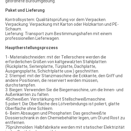
geordnete Büroumgebung.
Paket und Lieferung
Kontrollsystem: Qualitätsprüfung vor dem Verpacken.
Verpackung: Verpackung mit Karton oder Holzkarton und PE-
Schaum.
Lieferung: Transport zum Bestimmungshafen mit einem
professionellen Lieferwagen.
Hauptherstellungsprozess
1- Materialschneiden: mit der Tellerschere werden die
erforderlichen Größen von kaltgewalzten Stahlplatten
(Rückplatte, Seitenplatte, Türplatte, Dachplatte,
Ausgangsplatte, Schichtplatte usw.) geschnitten.
2. Stempel: mit der Stanzmaschine die Eckkante, den Griff und
andere Positionen, die reserviert werden müssen,
durchstampfen.
3. Biegen: Verwenden Sie die Biegemaschine, um die Innen- und
Außenkanten zu falten.
4Schweißen: Verstärkung mit Stellschweißmaschine.
5.poliert: Die Oberfläche des Lötverbindungs ist poliert, glatte
Oberfläche ohne Schleim.
6- Beim Absaugen und Phosphaten: Das geschweißte
Dossierschrank in den Chemiebehälter legen, um Öl und Rost zu
entfernen.
7Sprühmolden: Halbfabrikate werden mit statischer Elektrizität