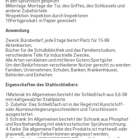
in den Sprühtisch gesprüht.
8Montage: Montage der Tür, des Griffes, des Schlüssels und
anderer Zubehörteile.
9Inspektion: Inspektion durch Inspektoren
10Fertigprodukt: in Papier gewickelt.
Anwendung
Zweck: Bürobedarf, jede Etage bietet Platz für 15-88
Aktenkästen;
Bücher für die Schulbibliothek und das Familienstudium;
verschiedene Teile für industrielle Zwecke;
Alle Arten von kleinen und mittleren Gütern;Sportgüter.
Um den Bedürfnissen verschiedener Nutzer gerecht zu werden:
Familien, Unternehmen, Schulen, Banken, Krankenhäuser,
Behörden und Einheiten.
Eigenschaften des Stahlschließers:
1Material: Im Allgemeinen besteht der Schließfach aus 0,6-08
mm kaltgewalzter Stahlplatte.
2- Zubehör: Das Schließfach ist in der Regel mit Kunststoff-
oder Aluminiumlegierungsschneidern und Türschlössern
ausgestattet.
3. Schrank: Im Allgemeinen besteht der Schrank aus Phosphat
und Rostbehandlung mit elektrostatischer Sprühvorrichtung;
4. Farbe: Die allgemeine Farbe des Produkts ist mattweiß oder
grauweiß, andere Farben können angepasst werden;