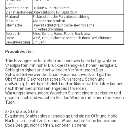
mehr.
Abmessungen
H1800*W850*D390mm
Dienstleistungen
Unterstützung für OEM.ODM
Merkmal
Elektrostatische Pulverbeschichtung
Struktur
Abgerissene Struktur
Oberfläche
Umweltschutzfreundliche elektronische
Pulverbeschichtung
Gebrauch
Büro, Schule, Haus, Fabrik, Bank usw.
Farbe
Weiß, Grau, Schwarz oder nach Ihren Bedürfnissen
Gewährleistung
Ein Jahr
Produktvorteil
1Die Erzeugnisse bestehen aus hochwertigen kaltgewalzten
Stahlplatten mit hoher Druckbeständigkeit, hoher Festigkeit,
Schlagfestigkeit und schwierigen Verformungen.Das
Schweißteil verwendet Quasi-Fusionsschweiß mit glatter
Oberfläche. Elektrostatisches Pulverspray. Schön und
großzügig, feuchtigkeitsdicht und antikorrosiv. Produkte können
nach Ihren Bedürfnissen angepasst werden.
Wartungsanweisungen: Waschen Sie mit einem trockenen und
nassen Tuch und waschen Sie das Wasser mit einem trockenen
Tuch.
2- Ganz aus Stahl.
Exquisites Stahlschloss, langlebige und glatte Öffnung, hohe
Härte, nicht leicht zu brechen. Wissenschaftliche Innovation
Code Design, nicht öffnen, schöner, sicherer.